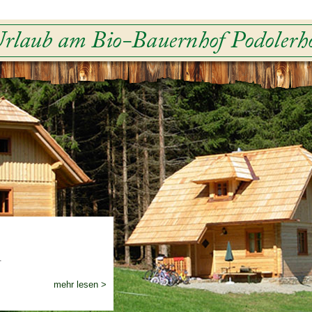
.
mehr lesen >