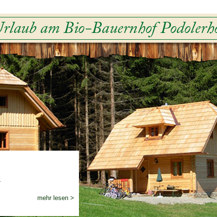
.
mehr lesen >